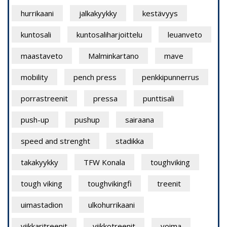
hurrikaani
jalkakyykky
kestävyys
kuntosali
kuntosaliharjoittelu
leuanveto
maastaveto
Malminkartano
mave
mobility
pench press
penkkipunnerrus
porrastreenit
pressa
punttisali
push-up
pushup
sairaana
speed and strenght
stadikka
takakyykky
TFW Konala
toughviking
tough viking
toughvikingfi
treenit
uimastadion
ulkohurrikaani
viikkaritreenit
viikkotreenit
voima