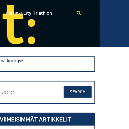
Helsinki City Triathlon
markoekqvist
Search
or:
VIIMEISIMMÄT ARTIKKELIT