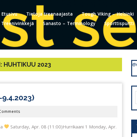
Etusivu
Tietoja treenaajasta
Tough Viking – Helsinki
Treenivinkkejä
Sanasto – Terminology
Sporttispurtti
:
HUHTIKUU 2023
@
TREENIVIIKKO
9.4.2023)
f
14/2023
 Comments
(3.-9.4.2023)
la
Saturday, Apr. 08 (11:00)Hurrikaani 1 Monday, Apr.