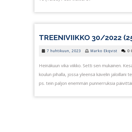
TREENIVIIKKO 30/2022 (25.
7
7 huhtikuun, 2023
Marko Ekqvist
0
huhtikuun,
2023
Heinäkuun vika viikko. Setti sen mukainen. Kes
koulun pihalla, jossa yleensä kävelin jaloillani
ps. tein paljon enemmän punnerruksia päivittäi