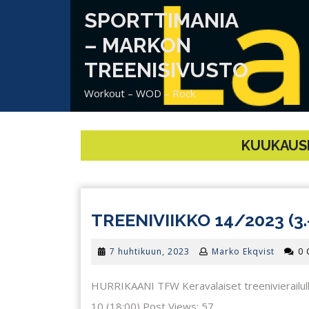
Skip
SPORTTIMANIA
to
content
– MARKON
TREENISIVUSTO
Workout – WOD – Rock
KUUKAUSI
TREENIVIIKKO 14/2023 (3.-
7
7 huhtikuun, 2023
Marko Ekqvist
0
huhtikuun,
2023
HURRIKAANI TFW Keravalaiset treenivierailul
10 (18:00) Post Views: 57