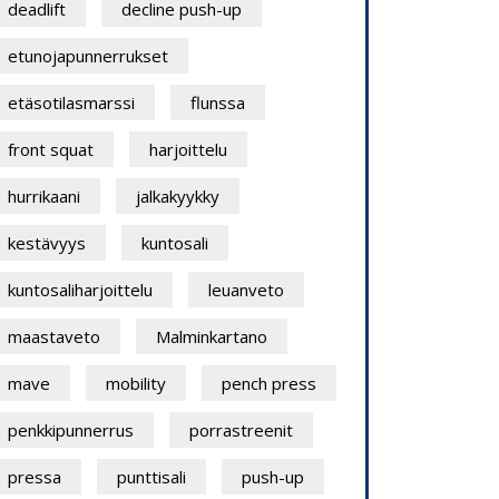
deadlift
decline push-up
etunojapunnerrukset
etäsotilasmarssi
flunssa
front squat
harjoittelu
hurrikaani
jalkakyykky
kestävyys
kuntosali
kuntosaliharjoittelu
leuanveto
maastaveto
Malminkartano
mave
mobility
pench press
penkkipunnerrus
porrastreenit
pressa
punttisali
push-up