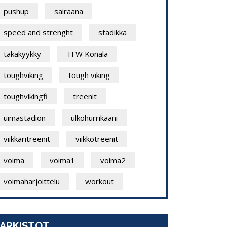
pushup
sairaana
speed and strenght
stadikka
takakyykky
TFW Konala
toughviking
tough viking
toughvikingfi
treenit
uimastadion
ulkohurrikaani
viikkaritreenit
viikkotreenit
voima
voima1
voima2
voimaharjoittelu
workout
ARKISTOT