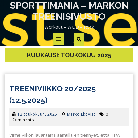
Skip
SPORTTIMANIA – MARKON
to
TREENISIVUSTO
content
Workout – WOD – Rock
Open
Button
KUUKAUSI:
TOUKOKUU 2025
TREENIVIIKKO 20/2025
TREENIVIIKKO
(12.5.2025)
20/2025
12
12 toukokuun, 2025
Marko Ekqvist
0
(12.5.2025)
toukokuun,
Comments
2025
Viime viikon lauantaina aamulla en tiennyet, että TFW -