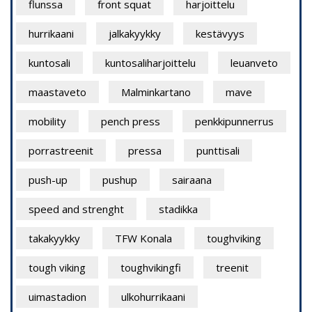
flunssa
front squat
harjoittelu
hurrikaani
jalkakyykky
kestävyys
kuntosali
kuntosaliharjoittelu
leuanveto
maastaveto
Malminkartano
mave
mobility
pench press
penkkipunnerrus
porrastreenit
pressa
punttisali
push-up
pushup
sairaana
speed and strenght
stadikka
takakyykky
TFW Konala
toughviking
tough viking
toughvikingfi
treenit
uimastadion
ulkohurrikaani