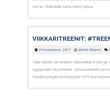
verran. Iltalenkillä sama meno jatkuu.
VIIKKARITREENIT: #TREE
24
24 toukokuun, 2017
Marko Ekqvist
toukokuun,
2017
Tällä viikolla varsinainen vakioviikkaritreeni jäi
tyyppiselle harjoitteelle. Uimastadionilla tuli 
Päivällä pohjalla kestävyyttä 1670 kcal harjoit