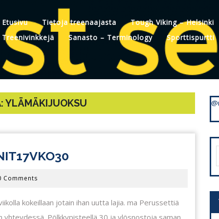
Etusivu
Tietoja treenaajasta
Tough Viking – Helsinki
Treenivinkkejä
Sanasto – Terminology
Sporttispurtti
:
YLÄMÄKIJUOKSU
@
VIIKKARITREENIT:
NIT17VKO30
f
#TREENIT17VKO30
0 Comments
ikolla kokeillaan jotain ihan uutta lajia. ma Perussettiä
n yhteydessä. Pölkkypisteellä 30 ja ylösnostoja saman