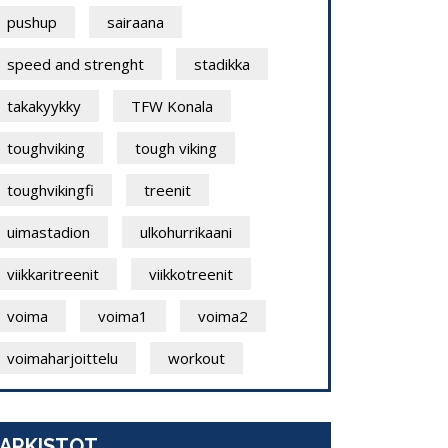
pushup
sairaana
speed and strenght
stadikka
takakyykky
TFW Konala
toughviking
tough viking
toughvikingfi
treenit
uimastadion
ulkohurrikaani
viikkaritreenit
viikkotreenit
voima
voima1
voima2
voimaharjoittelu
workout
ARKISTOT