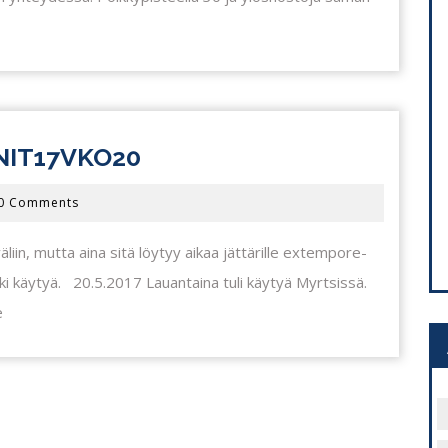
VIIKKARITREENIT:
NIT17VKO20
#TREENIT17VKO20
0 Comments
 väliin, mutta aina sitä löytyy aikaa jättärille extempore-
toki käytyä. 20.5.2017 Lauantaina tuli käytyä Myrtsissä.
e