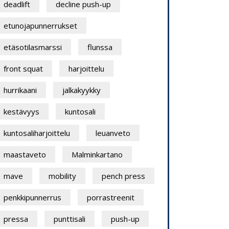
deadlift
decline push-up
etunojapunnerrukset
etäsotilasmarssi
flunssa
front squat
harjoittelu
hurrikaani
jalkakyykky
kestävyys
kuntosali
kuntosaliharjoittelu
leuanveto
maastaveto
Malminkartano
mave
mobility
pench press
penkkipunnerrus
porrastreenit
pressa
punttisali
push-up