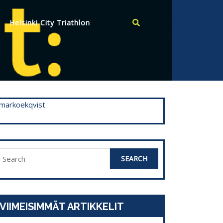
Helsinki City Triathlon
markoekqvist
Search
or:
VIIMEISIMMÄT ARTIKKELIT