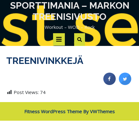
Skip
SPORTTIMANIA – MARKON
to
TREENISIVUSTO
content
Workout – WOD – Rock
Open
Button
TREENIVINKKEJÄ
Post Views:
74
Fitness WordPress Theme
By VWThemes
Scroll
Up