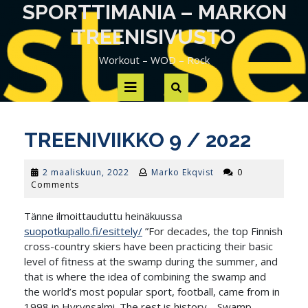
Skip
SPORTTIMANIA – MARKON
to
TREENISIVUSTO
content
Workout – WOD – Rock
Open
Button
TREENIVIIKKO 9 / 2022
2
2 maaliskuun, 2022
Marko Ekqvist
0
maaliskuun,
Comments
2022
Tänne ilmoittauduttu heinäkuussa
suopotkupallo.fi/esittely/
”For decades, the top Finnish
cross-country skiers have been practicing their basic
level of fitness at the swamp during the summer, and
that is where the idea of combining the swamp and
the world’s most popular sport, football, came from in
1998 in Hyrynsalmi. The rest is history… Swamp