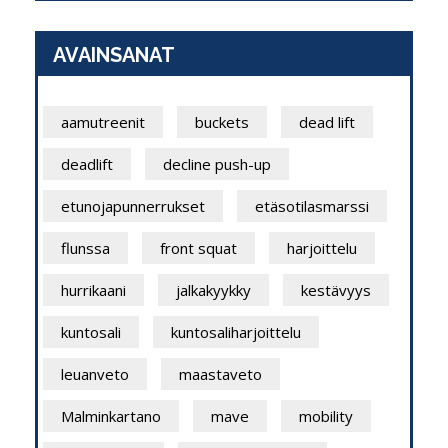
AVAINSANAT
aamutreenit
buckets
dead lift
deadlift
decline push-up
etunojapunnerrukset
etäsotilasmarssi
flunssa
front squat
harjoittelu
hurrikaani
jalkakyykky
kestävyys
kuntosali
kuntosaliharjoittelu
leuanveto
maastaveto
Malminkartano
mave
mobility