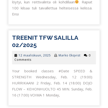
löytyi, kun reittivalinta oli kohdillaan
. Rapiat
100 kilsaa tuli taivallettua helteisessä kelissä.
Ensi
TREENIT TFW SALILLA
TREENIT
02/2025
TFW
12
12 maaliskuun, 2025
Marko Ekqvist
0
SALILLA
maaliskuun,
Comments
2025
02/2025
Your booked classes #Date SPEED &
STRENGTH Wednesday, Feb. 12 (19:00)
HURRIKAANI 2 Friday, Feb. 14 (18:00) DOJO
FLOW – KEHONHUOLTO 45 MIN. Sunday, Feb.
16 (17:00) VOIMA 1 Monday,