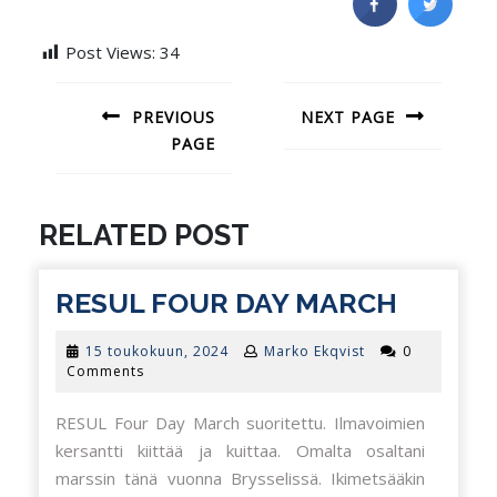
Post Views:
34
ARTIKKELIEN
SELAUS
PREVIOUS
NEXT PAGE
PAGE
Next
post:
Previous
post:
RELATED POST
RESUL
RESUL FOUR DAY MARCH
FOUR
15
15 toukokuun, 2024
Marko Ekqvist
0
DAY
toukokuun,
Comments
2024
MARC
RESUL Four Day March suoritettu. Ilmavoimien
kersantti kiittää ja kuittaa. Omalta osaltani
marssin tänä vuonna Brysselissä. Ikimetsääkin