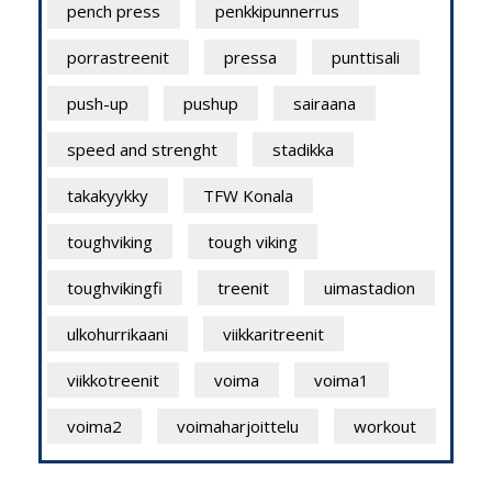
pench press
penkkipunnerrus
porrastreenit
pressa
punttisali
push-up
pushup
sairaana
speed and strenght
stadikka
takakyykky
TFW Konala
toughviking
tough viking
toughvikingfi
treenit
uimastadion
ulkohurrikaani
viikkaritreenit
viikkotreenit
voima
voima1
voima2
voimaharjoittelu
workout