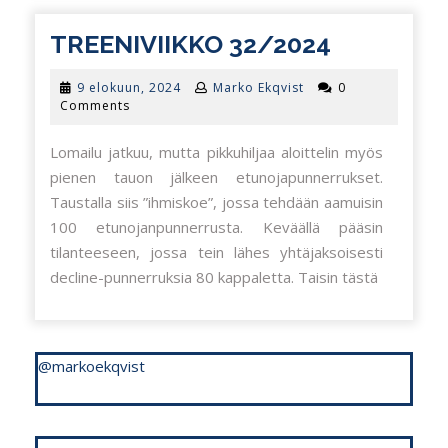
TREENIVI
TREENIVIIKKO 32/2024
32/2024
9
9 elokuun, 2024
Marko Ekqvist
0
elokuun,
Comments
2024
Lomailu jatkuu, mutta pikkuhiljaa aloittelin myös
pienen tauon jälkeen etunojapunnerrukset.
Taustalla siis ”ihmiskoe”, jossa tehdään aamuisin
100 etunojanpunnerrusta. Keväällä pääsin
tilanteeseen, jossa tein lähes yhtäjaksoisesti
decline-punnerruksia 80 kappaletta. Taisin tästä
@markoekqvist