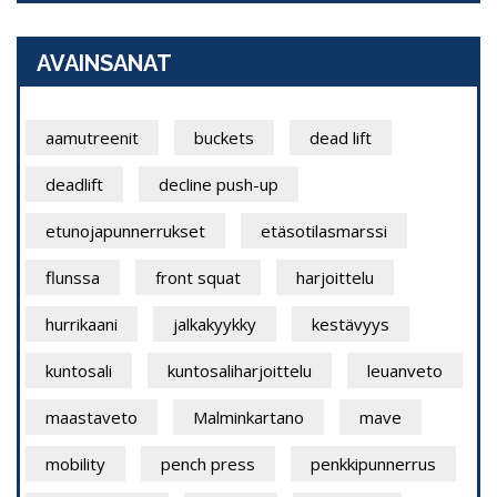
AVAINSANAT
aamutreenit
buckets
dead lift
deadlift
decline push-up
etunojapunnerrukset
etäsotilasmarssi
flunssa
front squat
harjoittelu
hurrikaani
jalkakyykky
kestävyys
kuntosali
kuntosaliharjoittelu
leuanveto
maastaveto
Malminkartano
mave
mobility
pench press
penkkipunnerrus