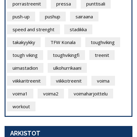
porrastreenit
pressa
punttisali
push-up
pushup
sairaana
speed and strenght
stadikka
takakyykky
TFW Konala
toughviking
tough viking
toughvikingfi
treenit
uimastadion
ulkohurrikaani
viikkaritreenit
viikkotreenit
voima
voima1
voima2
voimaharjoittelu
workout
ARKISTOT