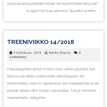
tästä kuvasta päätellä mitään terveydentilaani liittyvää?
to Jippii Hurtsaa aamusta. Alaselkä oireilee,
TREENIVII
TREENIVIIKKO 14/2018
14/2018
3
3 huhtikuun, 2018
Marko Ekqvist
0
huhtikuun,
Comments
2018
Pääsiäispyhiksi aiotut treenit meni vähän pipariksi, kun
flunssa iski oikein todenteolla viikonloppuna. No
ihmettelinkin, mitä on tapahtunut, kun meikäläisellä ei ole
pitkään aikaan ollut mitään sairastelua. Tässä mietteitä
maanantailta. Näkyyhän