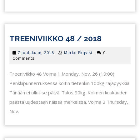
TREENIVI
TREENIVIIKKO 48 / 2018
48
7
7 joulukuun, 2018
Marko Ekqvist
0
/
joulukuun,
Comments
2018
2018
Treeniviikko 48 Voima 1 Monday, Nov. 26 (19:00)
Penkkipunnerruksessa koitin tietenkin 100kg rajapyykkiä.
Tänään ei ollut se päivä. Tulos 90kg. Kolmen kuukauden
päästä uudestaan näissä merkeissä. Voima 2 Thursday,
Nov.