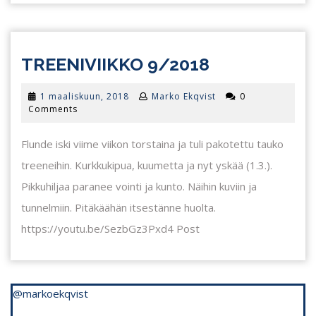
TREENIVIIK
TREENIVIIKKO 9/2018
9/2018
1
1 maaliskuun, 2018
Marko Ekqvist
0
maaliskuun,
Comments
2018
Flunde iski viime viikon torstaina ja tuli pakotettu tauko
treeneihin. Kurkkukipua, kuumetta ja nyt yskää (1.3.).
Pikkuhiljaa paranee vointi ja kunto. Näihin kuviin ja
tunnelmiin. Pitäkäähän itsestänne huolta.
https://youtu.be/SezbGz3Pxd4 Post
@markoekqvist