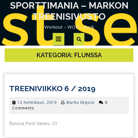
Skip
SPORTTIMANIA – MARKON
to
TREENISIVUSTO
content
Workout – WOD – Rock
Open
Button
KATEGORIA:
FLUNSSA
TREENIVII
TREENIVIIKKO 6 / 2019
6
12
12 helmikuun, 2019
Marko Ekqvist
0
/
helmikuun,
Comments
2019
2019
flunssa Post Views: 23