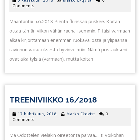
5 kesäkuun, 2018
Marko Ekqvist
0
kesäkuun,
Comments
2018
Maantantai 5.6.2018 Pientä flunssaa puskee. Koitan
ottaa tämän viikon vähän rauhallisemmin. Pitäisi varmaan
alkaa kirjoittamaan enemmän ruokavaliosta ja ylipäänsä
ravinnon vaikutuksesta hyvinvointiin. Nämä postaukseni
ovat aika tylsiä (varmaan), mutta koitan
TREENIVII
TREENIVIIKKO 16/2018
16/2018
17
17 huhtikuun, 2018
Marko Ekqvist
0
huhtikuun,
Comments
2018
Ma Odottelen vieläkin oireetonta päivää…. ti Voikohan