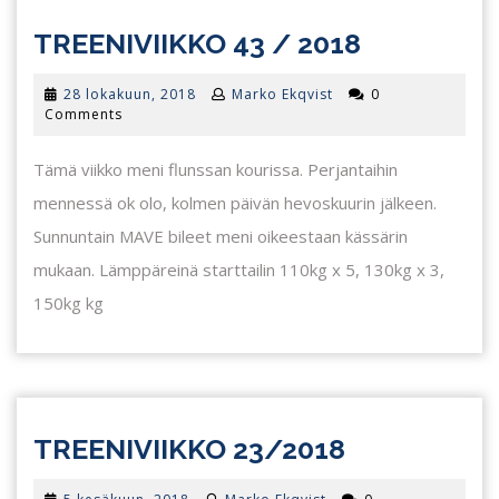
TREENIVI
TREENIVIIKKO 43 / 2018
43
28
28 lokakuun, 2018
Marko Ekqvist
0
/
lokakuun,
Comments
2018
2018
Tämä viikko meni flunssan kourissa. Perjantaihin
mennessä ok olo, kolmen päivän hevoskuurin jälkeen.
Sunnuntain MAVE bileet meni oikeestaan kässärin
mukaan. Lämppäreinä starttailin 110kg x 5, 130kg x 3,
150kg kg
TREENIVII
TREENIVIIKKO 23/2018
23/2018
5